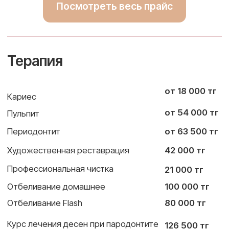
Приоритетная запись и удобный
график посещений
4
Современные технологии, точная
диагностика, VIP-сервис и персональный
куратор для вашей компании
5
Выездная первичная диагностика – мы
приедем в ваш офис, проведём осмотр с 3D-
сканером, который моментально создаёт
подробную цифровую модель зубов,
выявляет скрытые проблемы и формирует
отчёт в формате PDF
6