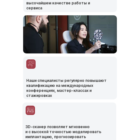
высочайшем качестве работы и
нам проводить установку имплантов
сервиса
максимально быстро и безопасно,
с идеальной посадкой и естественным
результатом.
Наши специалисты регулярно повышают
квалификацию на международных
конференциях, мастер-классах и
стажировках
Мы предлагаем современные методики
имплантации, включая одномоментную
установку и протоколы All-on-4 / All-on-6,
чтобы восстановить вашу улыбку
в кратчайшие сроки.
3D-сканер позволяет мгновенно
и с высокой точностью моделировать
Мы не просто возвращаем зубы —
имплантацию, прогнозировать