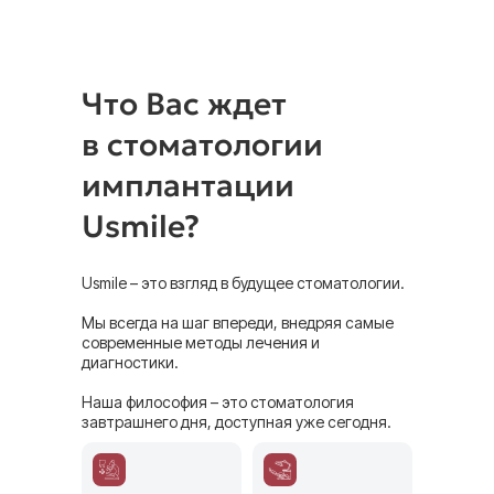
имплант
Коронка циркониевая Straumann
250 000 тг
Что Вас ждет
в стоматологии
имплантации
Usmile?
Ортодонтия
Usmile – это взгляд в будущее стоматологии.
Мы всегда на шаг впереди, внедряя самые
Брекеты
от 150 000 тг
современные методы лечения и
диагностики.
Элайнеры Invisalign
2 800 000тг
Элайнеры полный курс, CLEAR
1 700 000 тг
Наша философия – это стоматология
SMILE Basic
завтрашнего дня, доступная уже сегодня.
Элайнеры полный курс, CLEAR
1 450 000
SMILE Hard
тг