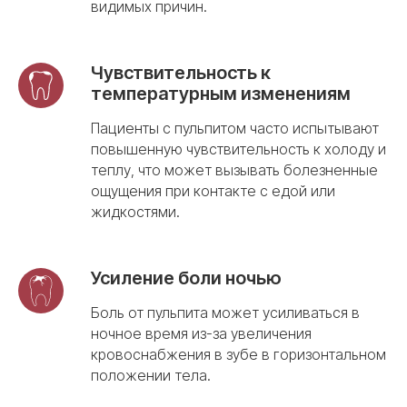
видимых причин.
без боли только
в Usmile
Чувствительность к
Заполните форму для персональной
температурным изменениям
консультации. Выбирая нас, вы
выбираете профессионализм.
Пациенты с пульпитом часто испытывают
повышенную чувствительность к холоду и
теплу, что может вызывать болезненные
ощущения при контакте с едой или
жидкостями.
+7
Усиление боли ночью
Оставить заявку
Боль от пульпита может усиливаться в
ночное время из-за увеличения
кровоснабжения в зубе в горизонтальном
положении тела.