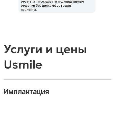
мы создаём решения, которые служат
результат и создавать индивидуальные
годами! 😊✨
решения без дискомфорта для
пациента.
Онлайн-запись
Корпоративная
стоматология
Usmile
— здоровье
и уверенность вашей
команды
Предлагаем комплексное
стоматологическое обслуживание для
сотрудников и их семей с особыми
условиями и комфортным сервисом.