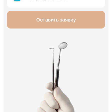
Посмотреть весь прайс
Терапия
от 18 000 тг
Кариес
от 54 000 тг
Пульпит
Периодонтит
от 63 500 тг
Художественная реставрация
42 000 тг
Профессиональная чистка
21 000 тг
Отбеливание домашнее
100 000 тг
Отбеливание Flash
80 000 тг
Курс лечения десен при пародонтите
126 500 тг