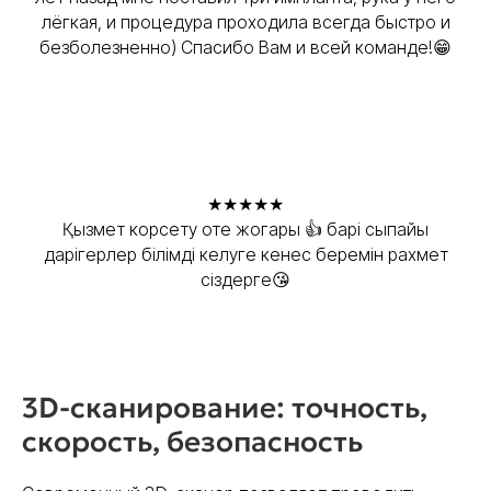
лёгкая, и процедура проходила всегда быстро и
безболезненно) Спасибо Вам и всей команде!😁
★★★★★
Қызмет корсету оте жогары 👍 барі сыпайы
дарігерлер білімді келуге кенес беремін рахмет
сіздерге😘
3D-сканирование: точность,
скорость, безопасность