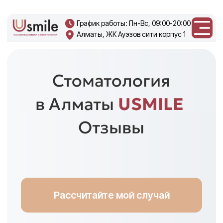
График работы: Пн-Вс, 09:00-20:00
Алматы, ЖК Ауэзов сити корпус 1
+7 708 270
0219
USMILE
ВОЗГЛАВЛЯЕТ
ЖУНУСОВ АСЛАН
СЕРИКБЕКОВИЧ
Рассчитайте мой случай
Имплантолог и хирург, входящий
в ТОП-3 лучших специалистов
Казахстана.