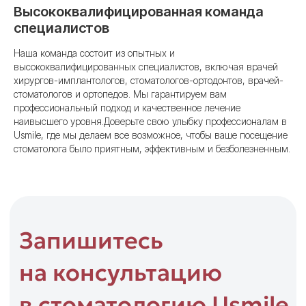
чтобы восстановить вашу улыбку
Высококвалифицированная команда
в кратчайшие сроки.
специалистов
Мы не просто возвращаем зубы —
мы создаём решения, которые служат
Наша команда состоит из опытных и
годами! 😊✨
высококвалифицированных специалистов, включая врачей
хирургов-имплантологов, стоматологов-ортодонтов, врачей-
стоматологов и ортопедов. Мы гарантируем вам
Онлайн-запись
профессиональный подход и качественное лечение
наивысшего уровня.Доверьте свою улыбку профессионалам в
Usmile, где мы делаем все возможное, чтобы ваше посещение
стоматолога было приятным, эффективным и безболезненным.