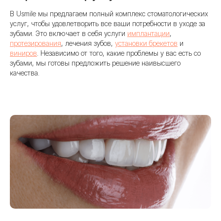
сканированию и цифровому
В Usmile мы предлагаем полный комплекс стоматологических
моделированию мы заранее просчитываем
услуг, чтобы удовлетворить все ваши потребности в уходе за
каждый этап, исключая риски
зубами. Это включает в себя услуги
имплантации
,
и неожиданные осложнения. Это позволяет
протезирования
, лечения зубов,
установки брекетов
и
нам проводить установку имплантов
виниров
. Независимо от того, какие проблемы у вас есть со
максимально быстро и безопасно,
зубами, мы готовы предложить решение наивысшего
с идеальной посадкой и естественным
результатом.
качества.
Мы предлагаем современные методики
имплантации, включая одномоментную
установку и протоколы All-on-4 / All-on-6,