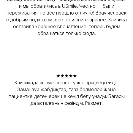
и мы обратились в USmile. Честно — были
переживания, но всё прошло отлично! Врач человек
с добрым подходом, всё объяснил заранее. Клиника
оставила хорошее впечатление, теперь будем
обращаться только сюда.
★★★★★
Клиникада қызмет көрсету жоғары деңгейде.
Заманауи жабдықтар, таза бөлмелер және
пациентке деген ерекше көңіл бөлу ұнады. Бағасы
да ақталғанын сезіндім. Рахмет!