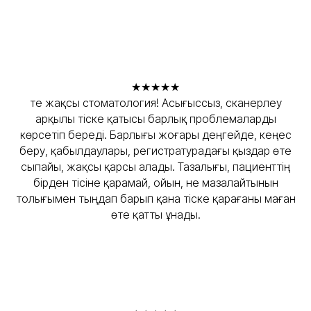
★★★★★
Өте жақсы стоматология! Асығыссыз, сканерлеу
арқылы тіске қатысы барлық проблемаларды
көрсетіп береді. Барлығы жоғары деңгейде, кеңес
беру, қабылдаулары, регистратурадағы қыздар өте
сыпайы, жақсы қарсы алады. Тазалығы, пациенттің
бірден тісіне қарамай, ойын, не мазалайтынын
толығымен тыңдап барып қана тіске қарағаны маған
өте қатты ұнады.