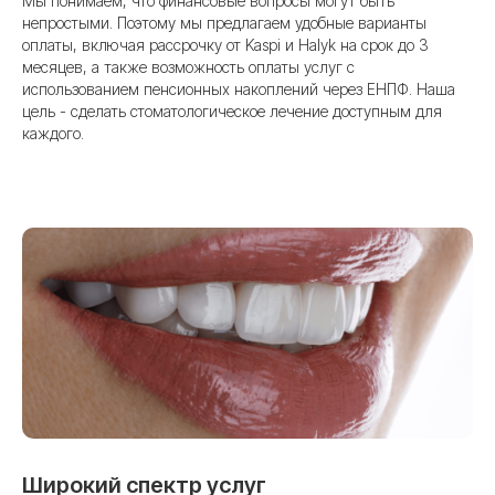
Мы понимаем, что финансовые вопросы могут быть
непростыми. Поэтому мы предлагаем удобные варианты
оплаты, включая рассрочку от Kaspi и Halyk на срок до 3
месяцев, а также возможность оплаты услуг с
использованием пенсионных накоплений через ЕНПФ. Наша
цель - сделать стоматологическое лечение доступным для
В Usmile мы ценим
каждого.
доверие наших
пациентов и дорожим
своей репутацией.
В Usmile мы ценим доверие наших
пациентов и дорожим своей репутацией.
Наша команда — это квалифицированные
специалисты, которые работают
с передовыми технологиями и берутся
за самые сложные случаи.
Имплантация в Usmile — это точность,
Широкий спектр услуг
скорость и комфорт. Благодаря 3D-