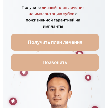
Позвонить
Имплантолог и хирург,
входящий в
ТОП-3 лучших
специалистов Казахстана