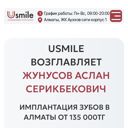
График работы: Пн-Вс, 09:00-20:00
Алматы, ЖК Ауэзов сити корпус 1
+7 708 270
0219
USMILE
ВОЗГЛАВЛЯЕТ
ЖУНУСОВ АСЛАН
СЕРИКБЕКОВИЧ
ИМПЛАНТАЦИЯ ЗУБОВ В
АЛМАТЫ ОТ 135 000ТГ
Получите
личный план лечения
на имплантацию зубов
с
пожизненной гарантией на
импланты
Получить план лечения