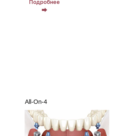
Подробнее
⮕
Сначала удаляется зуб.
В течение 2–3 месяцев происходит
заживление и восстановление тканей.
Затем проводится установка импланта.
недостаточного объема костной ткани
выраженных воспалительных процессов
необходимости костной пластики
All-On-4
ПОЗВОНИТЬ