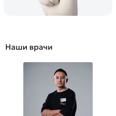
Наложение швов
Заглушка
Формирователь
Контрольный прицельный снимок
Аптечка после имплантации (антибиотики,
пробиотики, антисептик, обезболивающее)
Осмотры на период заживления
Наши врачи
Посмотреть весь прайс
Терапия
от 18 000 тг
Кариес