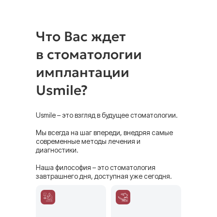
Имплантация Straumann
345 500 тг
Открытый синус-лифтинг
156 500 тг
Что Вас ждет
Закрытый синус-лифтинг
107 500 тг
в стоматологии
Гингивопластика
20 000 тг
имплантации
Имплантация Izen Korea
135 000 тг
Usmile?
Лечение альвеолита
38 500 тг
Резекция верхушки корня
165 000 тг
Usmile – это взгляд в будущее стоматологии.
Пересадка соединительно-
80 000 тг
тканного трансплантата ССТ
Мы всегда на шаг впереди, внедряя самые
современные методы лечения и
Устранение рецессии в
100 000 тг
диагностики.
области 1 зуба
Наша философия – это стоматология
завтрашнего дня, доступная уже сегодня.
Ортопедия
Временная коронка
16 500 тг
Коронка на импланте из диоксида