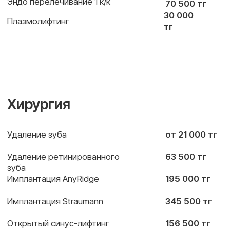
Индивидуальные
Полный спектр
корпоративные
услуг: от
пакеты с выгодными
профилактики до
условиями
имплантации и
протезирования
3
Приоритетная запись и удобный
график посещений
4
Современные технологии, точная
диагностика, VIP-сервис и персональный
куратор для вашей компании
5