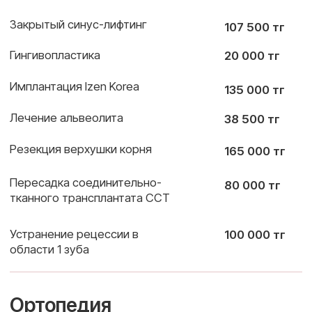
Выездная первичная диагностика – мы
приедем в ваш офис, проведём осмотр с 3D-
сканером, который моментально создаёт
подробную цифровую модель зубов,
выявляет скрытые проблемы и формирует
отчёт в формате PDF
6
Свяжитесь с нами, и мы подберём
оптимальный пакет для вашей компании!
Рассчитайте мой случай