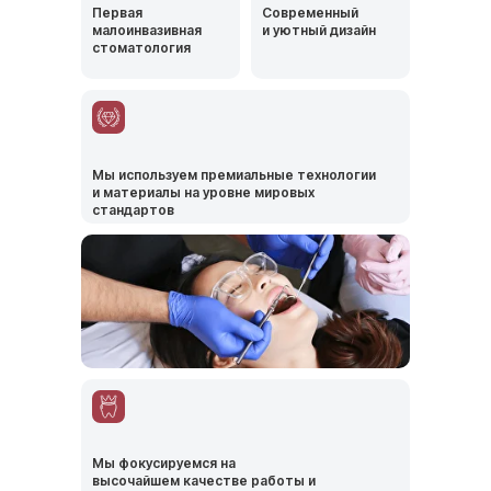
170 000 тг
циркония
Первая
Современный
малоинвазивная
и уютный дизайн
Винир E-max
180 000 тг
стоматология
Первичная консультация ортопеда
5 000 тг
Коронка металлокерамическая на зуб
75 000 тг
Протез съемный на имплантах
700 000 тг
Коронка безметалловая
170 000 тг
Мы используем премиальные технологии
Коронка металлокерамическая на
105 000 тг
и материалы на уровне мировых
имплант
стандартов
Коронка циркониевая Straumann
250 000 тг
Ортодонтия
Мы фокусируемся на
высочайшем качестве работы и