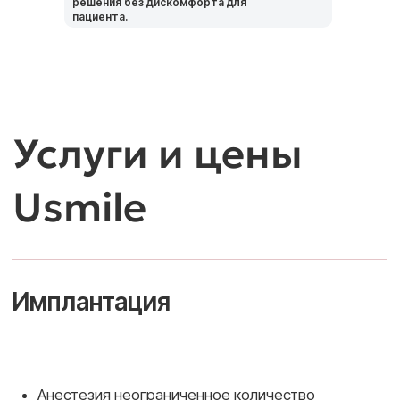
решения без дискомфорта для
специалисты, которые работают
пациента.
с передовыми технологиями и берутся
за самые сложные случаи.
Имплантация в Usmile — это точность,
скорость и комфорт. Благодаря 3D-
сканированию и цифровому
моделированию мы заранее просчитываем
каждый этап, исключая риски
и неожиданные осложнения. Это позволяет
нам проводить установку имплантов
максимально быстро и безопасно,
с идеальной посадкой и естественным
результатом.