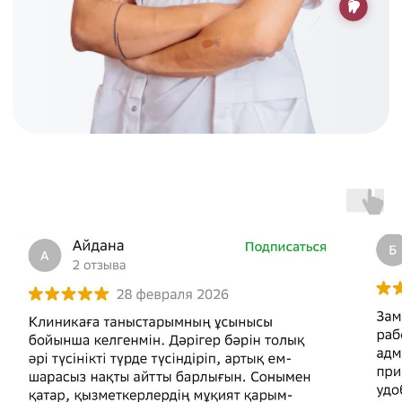
Примеры наших
работ:
Мы гордимся каждым случаем
успешной имплантации. Здесь вы
можете увидеть реальные результаты
нашей работы и вдохновиться на
создание своей идеальной улыбки.