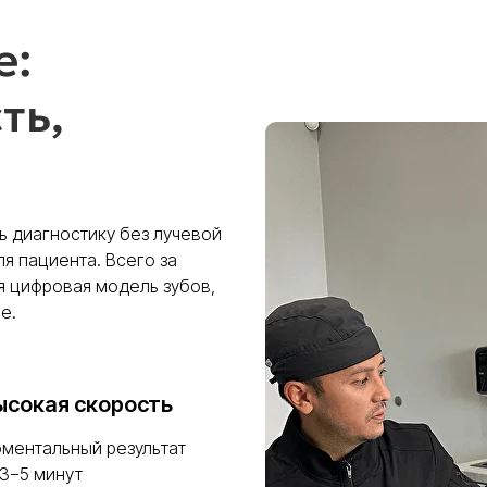
е:
ть,
 диагностику без лучевой
я пациента. Всего за
я цифровая модель зубов,
е.
ысокая скорость
ментальный результат
 3−5 минут