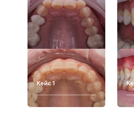
Кейс 1
Ке